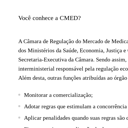
site
para
Você conhece a CMED?
pessoas
com
deficiências
A Câmara de Regulação do Mercado de Medica
visuais
dos Ministérios da Saúde, Economia, Justiça e 
que
Secretaria-Executiva da Câmara. Sendo assim
usam
interministerial responsável pela regulação e
um
Além desta, outras funções atribuídas ao órgão
leitor
Monitorar a comercialização;
de
tela;
Adotar regras que estimulam a concorrência 
Pressione
Aplicar penalidades quando suas regras são
Control-