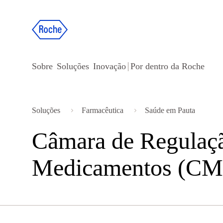
Observação:
este
site
inclui
Sobre
Soluções
Inovação
Por dentro da Roche
um
sistema
de
Soluções
Farmacêutica
Saúde em Pauta
acessibilidade.
Câmara de Regulaç
Pressione
Control-
Medicamentos (C
F11
para
ajustar
o