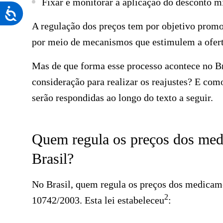
Fixar e monitorar a aplicação do desconto m
F10
Acessibilidade
para
A regulação dos preços tem por objetivo promo
abrir
por meio de mecanismos que estimulem a ofert
um
Mas de que forma esse processo acontece no Br
menu
consideração para realizar os reajustes? E com
de
serão respondidas ao longo do texto a seguir.
acessibilidade.
Quem regula os preços dos med
Brasil?
No Brasil, quem regula os preços dos medicam
2
10742/2003
. Esta lei estabeleceu
: