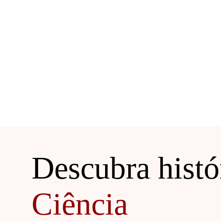
Descubra histór
Pacientes
Ciência