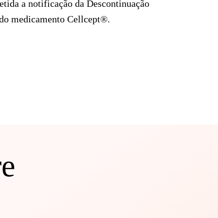
tida a notificação da Descontinuação
 do medicamento Cellcept®.
re