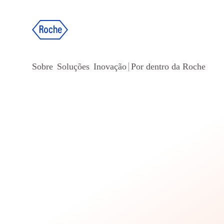
Observação:
este
site
inclui
Sobre
Soluções
Inovação
Por dentro da Roche
um
sistema
de
acessibilidade.
Pressione
Control-
F11
para
ajustar
o