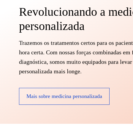
site
Revolucionando a medi
para
personalizada
pessoas
com
deficiências
Trazemos os tratamentos certos para os pacient
visuais
hora certa. Com nossas forças combinadas em 
que
diagnóstica, somos muito equipados para levar
usam
personalizada mais longe.
um
leitor
Mais sobre medicina personalizada
de
tela;
Pressione
Control-