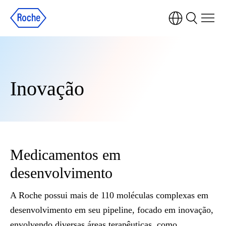
Observação:
este
site
inclui
um
sistema
Inovação
de
acessibilidade.
Medicamentos em
desenvolvimento
A Roche possui mais de 110 moléculas complexas em
desenvolvimento em seu pipeline, focado em inovação,
envolvendo diversas áreas terapêuticas, como