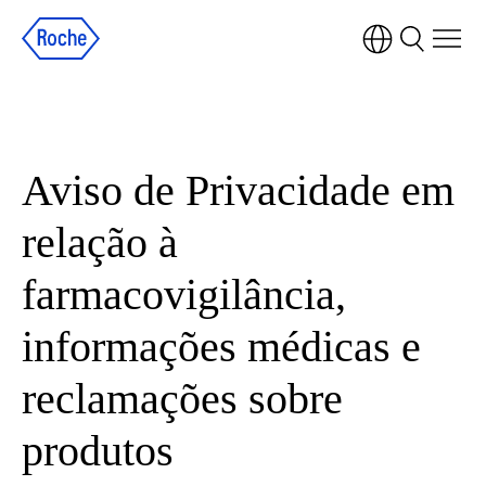
Observação:
este
site
inclui
um
sistema
Aviso de Privacidade em
de
relação à
acessibilidade.
farmacovigilância,
informações médicas e
reclamações sobre
produtos