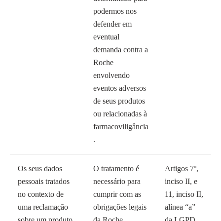
podermos nos
defender em
eventual
demanda contra a
Roche
envolvendo
eventos adversos
de seus produtos
ou relacionadas à
farmacoviligância
.
Os seus dados
O tratamento é
Artigos 7º,
pessoais tratados
necessário para
inciso II, e
no contexto de
cumprir com as
11, inciso II,
uma reclamação
obrigações legais
alínea “a”
sobre um produto
da Roche
da LGPD