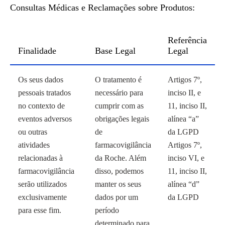
Consultas Médicas e Reclamações sobre Produtos:
Referência
Finalidade
Base Legal
Legal
Os seus dados
O tratamento é
Artigos 7º,
pessoais tratados
necessário para
inciso II, e
no contexto de
cumprir com as
11, inciso II,
eventos adversos
obrigações legais
alínea “a”
ou outras
de
da LGPD
atividades
farmacovigilância
Artigos 7º,
relacionadas à
da Roche. Além
inciso VI, e
farmacovigilância
disso, podemos
11, inciso II,
serão utilizados
manter os seus
alínea “d”
exclusivamente
dados por um
da LGPD
para esse fim.
período
determinado para