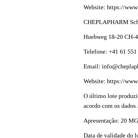
F10
Website:
https://www
para
CHEPLAPHARM Sch
abrir
um
Huebweg 18-20 CH-4
menu
Telefone:
+41 61 551
de
acessibilidade.
Email:
info@cheplap
Website:
https://www
O último lote produz
acordo com os dados 
Apresentação:
20 MG
Data de validade do l