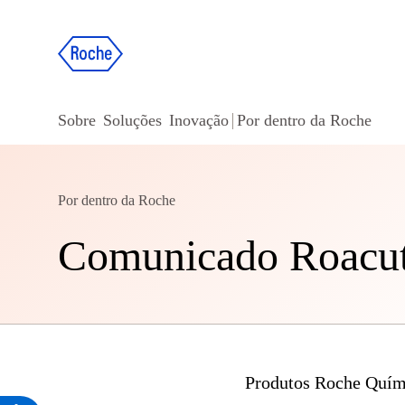
Observação:
este
site
inclui
Sobre
Soluções
Inovação
Por dentro da Roche
um
sistema
de
Por dentro da Roche
acessibilidade.
Comunicado Roacu
Pressione
Control-
F11
para
ajustar
Produtos Roche Quími
o