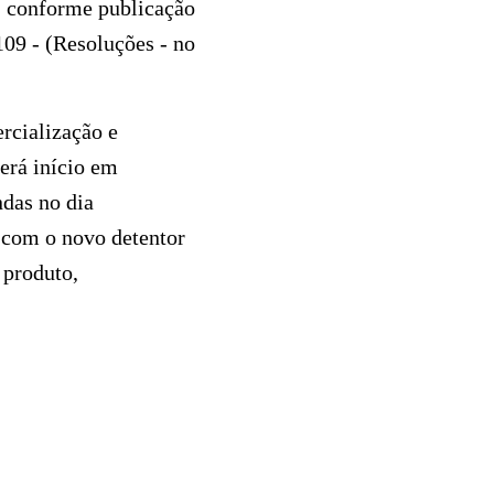
.
conforme publicação
109 -
(Resoluções - no
rcialização e
terá início em
ndas no dia
o com o novo detentor
 produto,