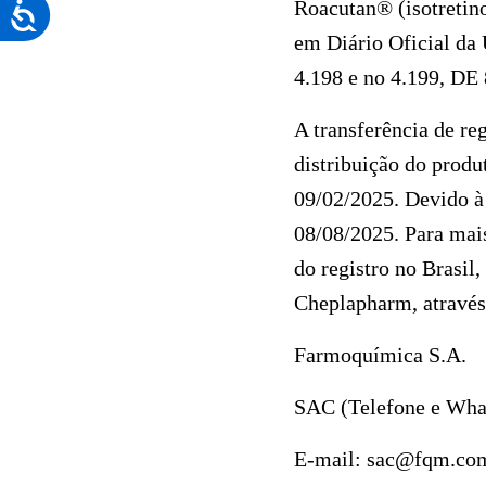
Roacutan® (isotretin
Acessibilidade
site
em Diário Oficial da 
para
4.198 e no 4.199, 
pessoas
com
A transferência de re
deficiências
distribuição do produ
visuais
09/02/2025
. Devido à
que
08/08/2025
. Para mai
usam
do registro no Brasil,
um
Cheplapharm, através 
leitor
Farmoquímica S.A.
de
tela;
SAC (Telefone e Wha
Pressione
E-mail:
sac@fqm.com
Control-