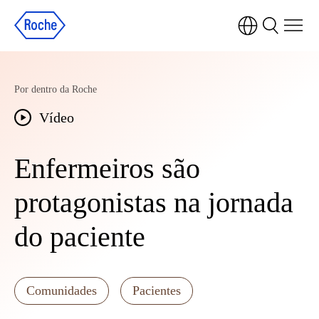
Observação:
este
site
inclui
Por dentro da Roche
um
sistema
Vídeo
de
acessibilidade.
Enfermeiros são
protagonistas na jornada
do paciente
Comunidades
Pacientes